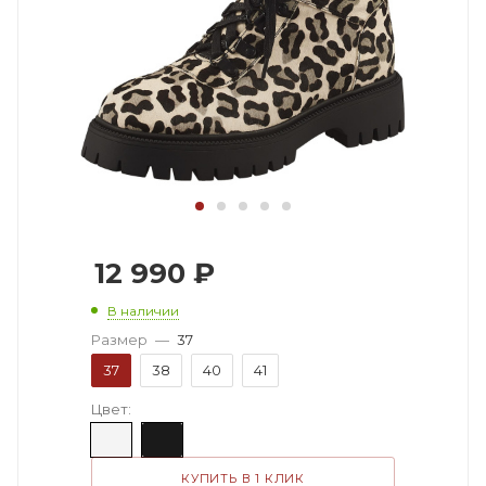
12 990
₽
В наличии
Размер
—
37
37
38
40
41
Цвет:
КУПИТЬ В 1 КЛИК