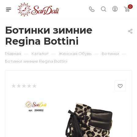
0
Ботинки зимние
Regina Bottini
—
—
—
—
Главная
Каталог
Женская Обувь
Ботинки
Ботинки зимние Regina Bottini