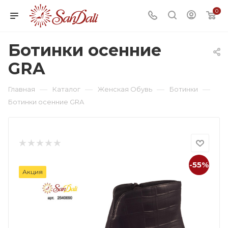
0
Ботинки осенние
GRA
—
—
—
—
Главная
Каталог
Женская Обувь
Ботинки
Ботинки осенние GRA
-55%
Акция