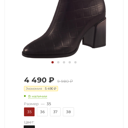
4 490
₽
9 980
₽
Экономия
5 490
₽
В наличии
Размер
—
35
35
36
37
38
Цвет: