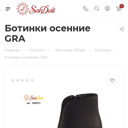
0
Ботинки осенние
GRA
—
—
—
—
Главная
Каталог
Женская Обувь
Ботинки
Ботинки осенние GRA