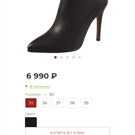
6 990
₽
В наличии
Размер
—
35
35
36
37
38
39
Цвет:
КУПИТЬ В 1 КЛИК