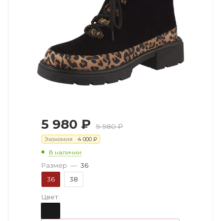
5 980
₽
9 980
₽
Экономия
4 000
₽
В наличии
Размер
—
36
36
38
Цвет: