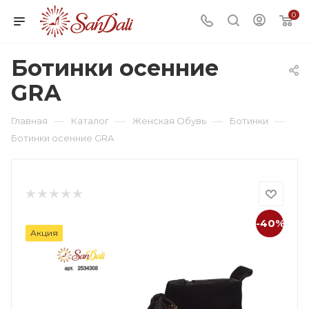
0
Ботинки осенние
GRA
—
—
—
—
Главная
Каталог
Женская Обувь
Ботинки
Ботинки осенние GRA
-40%
Акция