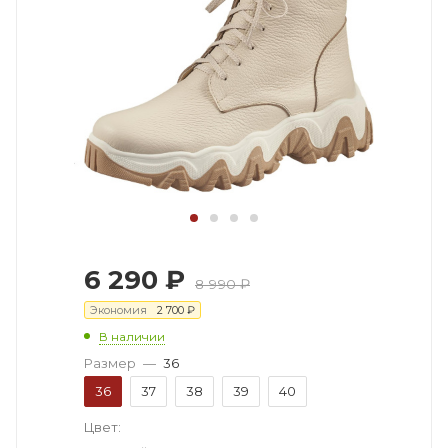
6 290
₽
8 990
₽
Экономия
2 700
₽
В наличии
Размер
—
36
36
37
38
39
40
Цвет: