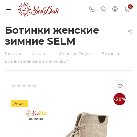
0
Ботинки женские
зимние SELM
—
—
—
—
Главная
Каталог
Женская Обувь
Ботинки
Ботинки женские зимние SELM
-30%
Акция