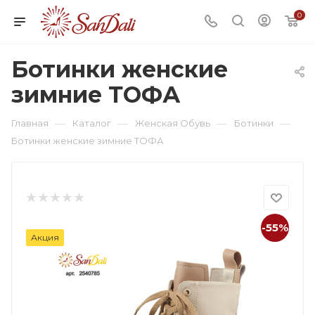
0
Ботинки женские
зимние ТОФА
—
—
—
—
Главная
Каталог
Женская Обувь
Ботинки
Ботинки женские зимние ТОФА
-55%
Акция