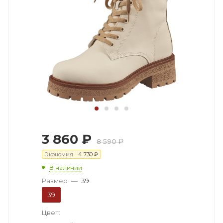
3 860
₽
8 590
₽
Экономия
4 730
₽
В наличии
Размер
—
39
39
Цвет: