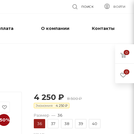
ПОИСК
ВОЙТИ
оплата
О компании
Контакты
0
0
4 250
₽
8 500
₽
Экономия
4 250
₽
Размер
—
36
-50%
36
37
38
39
40