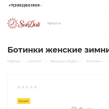
+7(3952)601909
Иркутск
Ботинки женские зимн
—
—
—
—
Главная
Каталог
Женская Обувь
Ботинки
Акция