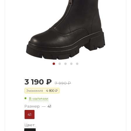
3 190
₽
7 990
₽
Экономия
4 800
₽
В наличии
Размер
—
41
41
Цвет: