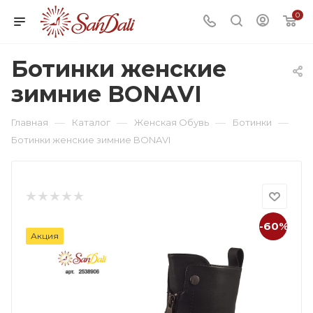
0
Ботинки женские
зимние BONAVI
—
—
—
—
Главная
Каталог
Женская Обувь
Ботинки
Ботинки женские зимние BONAVI
-60%
Акция