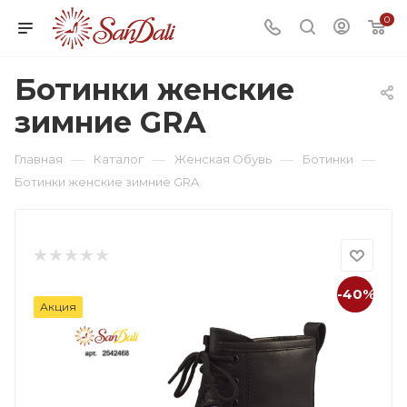
0
Ботинки женские
зимние GRA
—
—
—
—
Главная
Каталог
Женская Обувь
Ботинки
Ботинки женские зимние GRA
-40%
Акция