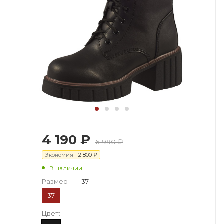
4 190
₽
6 990
₽
Экономия
2 800
₽
В наличии
Размер
—
37
37
Цвет: