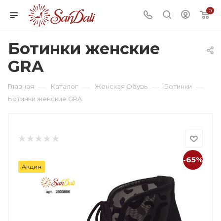
0
Ботинки женские
GRA
—
—
—
—
Главная
Каталог
Женская Обувь
Ботинки
Ботинки женские GRA
-65%
Акция