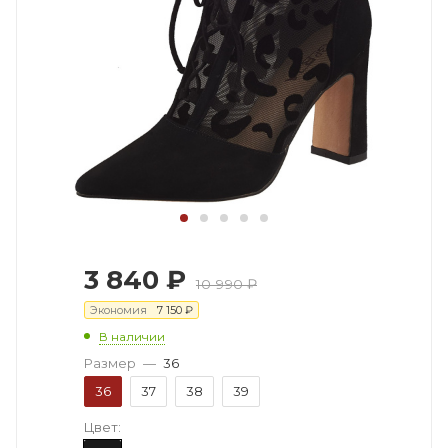
3 840
₽
10 990
₽
Экономия
7 150
₽
В наличии
Размер
—
36
36
37
38
39
Цвет: