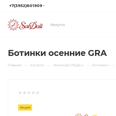
+7(3952)601909
Иркутск
Ботинки осенние GRA
—
—
—
—
Главная
Каталог
Женская Обувь
Ботинки
Акция