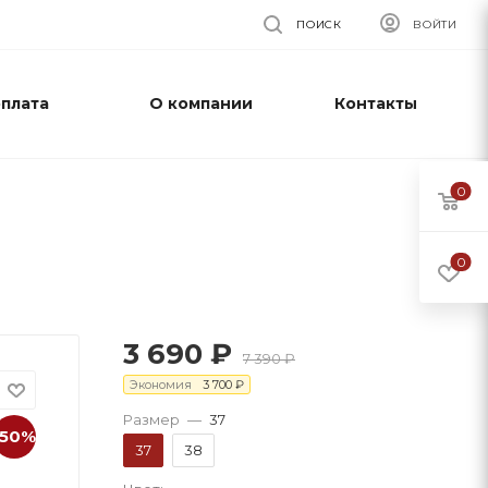
ПОИСК
ВОЙТИ
оплата
О компании
Контакты
0
0
3 690
₽
7 390
₽
Экономия
3 700
₽
Размер
—
37
-50%
37
38