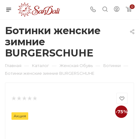
0
Ботинки женские
зимние
BURGERSCHUHE
—
—
—
—
Главная
Каталог
Женская Обувь
Ботинки
Ботинки женские зимние BURGERSCHUHE
-75%
Акция