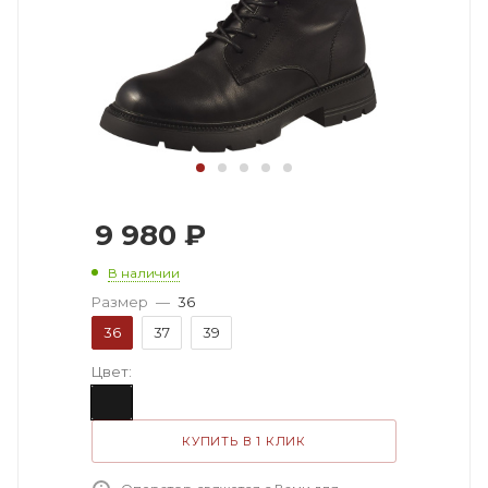
9 980
₽
В наличии
Размер
—
36
36
37
39
Цвет:
КУПИТЬ В 1 КЛИК