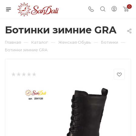
0
Ботинки зимние GRA
—
—
—
—
Главная
Каталог
Женская Обувь
Ботинки
Ботинки зимние GRA