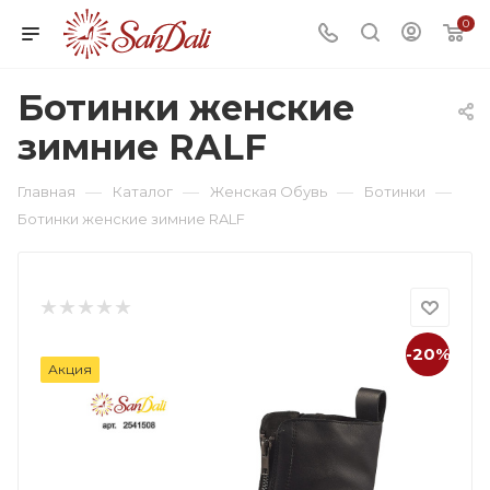
0
Ботинки женские
зимние RALF
—
—
—
—
Главная
Каталог
Женская Обувь
Ботинки
Ботинки женские зимние RALF
-20%
Акция