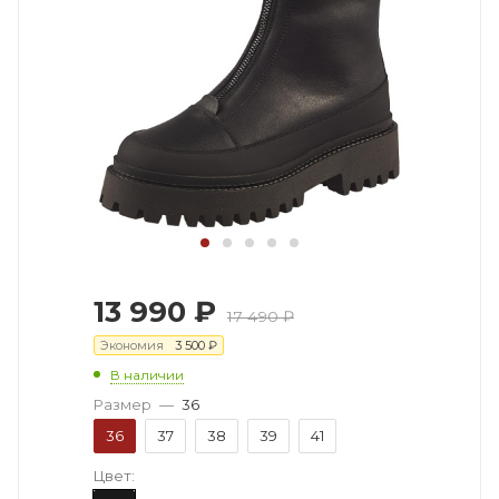
13 990
₽
17 490
₽
Экономия
3 500
₽
В наличии
Размер
—
36
36
37
38
39
41
Цвет: