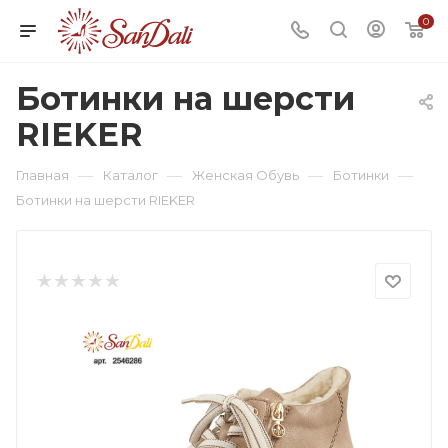
0
Ботинки на шерсти
RIEKER
—
—
—
—
Главная
Каталог
Женская Обувь
Ботинки
Ботинки на шерсти RIEKER