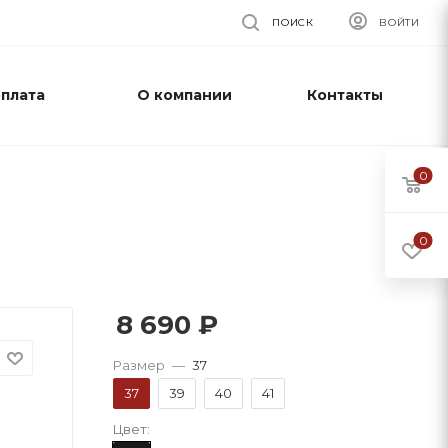
ПОИСК
ВОЙТИ
оплата
О компании
Контакты
0
0
8 690
₽
Размер
—
37
37
39
40
41
Цвет: