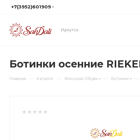
+7(3952)601909
Иркутск
Ботинки осенние RIEK
—
—
—
—
Главная
Каталог
Женская Обувь
Ботинки