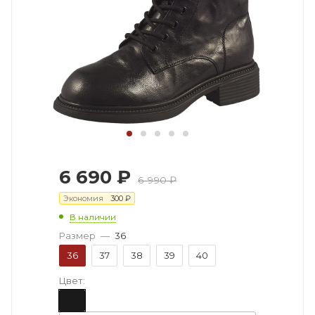
6 690
₽
6 990
₽
Экономия
300
₽
В наличии
Размер
—
36
36
37
38
39
40
Цвет: