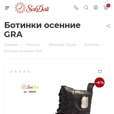
0
Ботинки осенние
GRA
—
—
—
—
Главная
Каталог
Женская Обувь
Ботинки
Ботинки осенние GRA
-4%