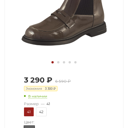
3 290
₽
6 590
₽
Экономия
3 300
₽
В наличии
Размер
—
41
41
42
Цвет: