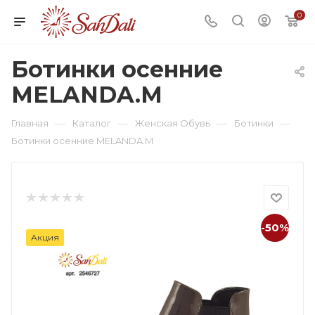
0
Ботинки осенние
MELANDA.M
—
—
—
—
Главная
Каталог
Женская Обувь
Ботинки
Ботинки осенние MELANDA.M
-50%
Акция