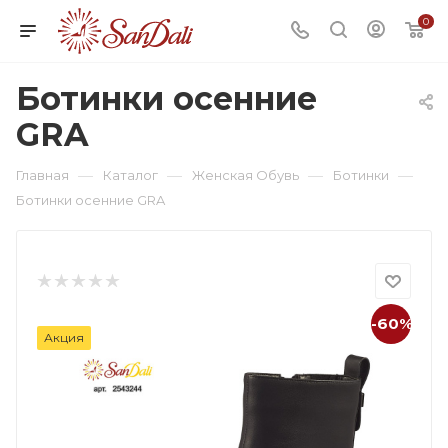
0
Ботинки осенние
GRA
—
—
—
—
Главная
Каталог
Женская Обувь
Ботинки
Ботинки осенние GRA
-60%
Акция