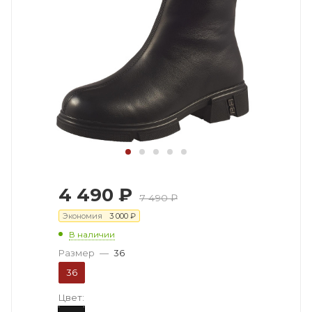
4 490
₽
7 490
₽
Экономия
3 000
₽
В наличии
Размер
—
36
36
Цвет: