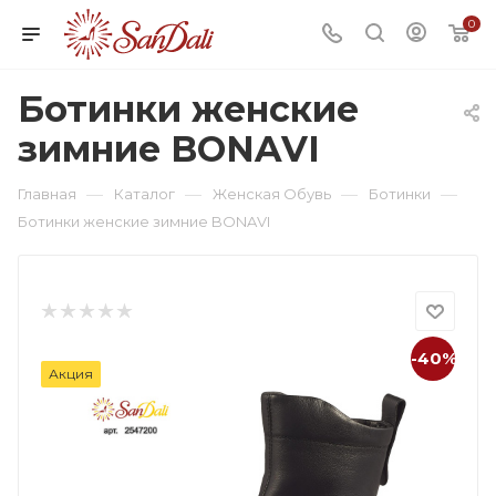
0
Ботинки женские
зимние BONAVI
—
—
—
—
Главная
Каталог
Женская Обувь
Ботинки
Ботинки женские зимние BONAVI
-40%
Акция