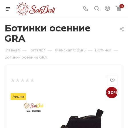
0
Ботинки осенние
GRA
—
—
—
—
Главная
Каталог
Женская Обувь
Ботинки
Ботинки осенние GRA
-30%
Акция