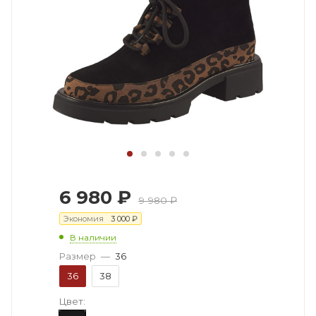
6 980
₽
9 980
₽
Экономия
3 000
₽
В наличии
Размер
—
36
36
38
Цвет: