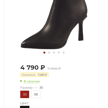
4 790
₽
7 990
₽
Экономия
3 200
₽
В наличии
Размер
—
35
35
38
Цвет: