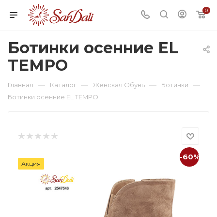
0
Ботинки осенние EL
TEMPO
—
—
—
—
Главная
Каталог
Женская Обувь
Ботинки
Ботинки осенние EL TEMPO
-60%
Акция