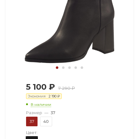
5 100
₽
7 290
₽
Экономия
2 190
₽
В наличии
Размер
—
37
37
40
Цвет: