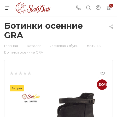
0
Ботинки осенние
GRA
—
—
—
—
Главная
Каталог
Женская Обувь
Ботинки
Ботинки осенние GRA
-30%
Акция