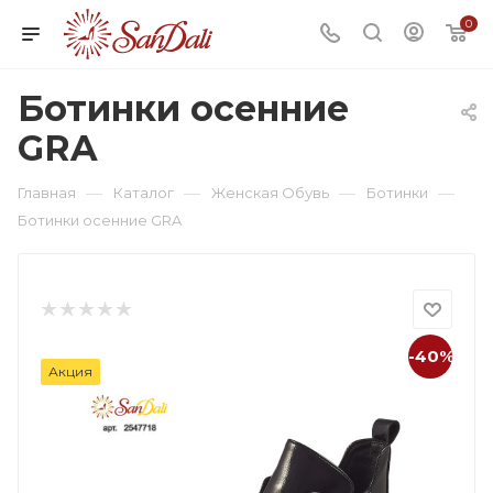
0
Ботинки осенние
GRA
—
—
—
—
Главная
Каталог
Женская Обувь
Ботинки
Ботинки осенние GRA
-40%
Акция