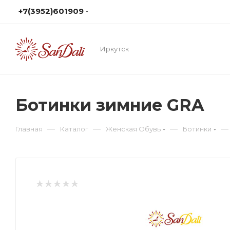
+7(3952)601909
Иркутск
Ботинки зимние GRA
—
—
—
—
Главная
Каталог
Женская Обувь
Ботинки