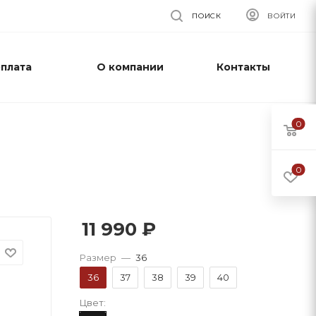
ПОИСК
ВОЙТИ
оплата
О компании
Контакты
0
0
11 990
₽
Размер
—
36
36
37
38
39
40
Цвет: