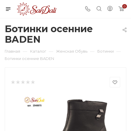
0
Ботинки осенние
BADEN
—
—
—
—
Главная
Каталог
Женская Обувь
Ботинки
Ботинки осенние BADEN