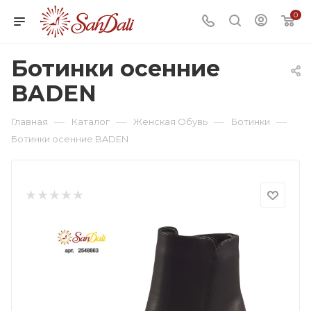
0
Ботинки осенние
BADEN
—
—
—
—
Главная
Каталог
Женская Обувь
Ботинки
Ботинки осенние BADEN