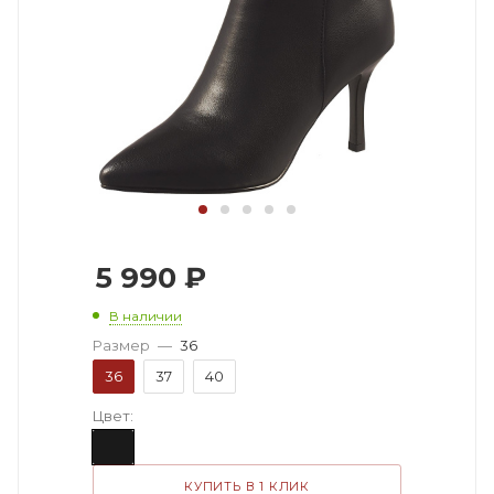
5 990
₽
В наличии
Размер
—
36
36
37
40
Цвет:
КУПИТЬ В 1 КЛИК