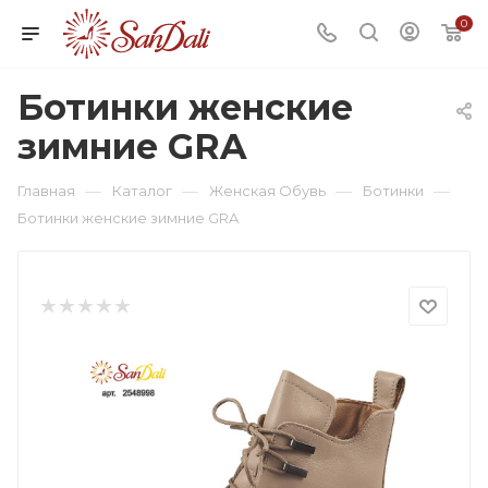
0
Ботинки женские
зимние GRA
—
—
—
—
Главная
Каталог
Женская Обувь
Ботинки
Ботинки женские зимние GRA