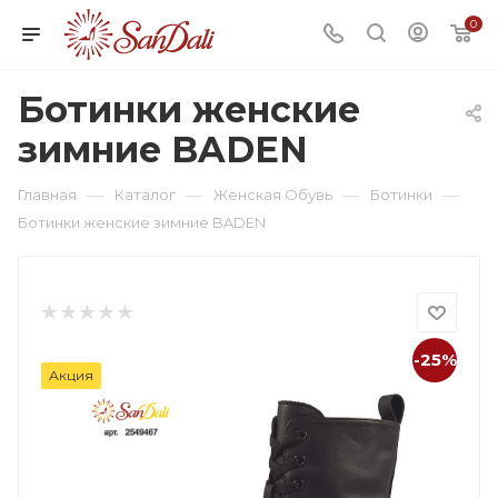
0
Ботинки женские
зимние BADEN
—
—
—
—
Главная
Каталог
Женская Обувь
Ботинки
Ботинки женские зимние BADEN
-25%
Акция