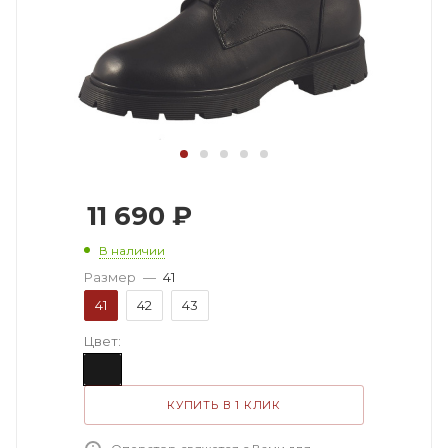
11 690
₽
В наличии
Размер
—
41
41
42
43
Цвет:
КУПИТЬ В 1 КЛИК