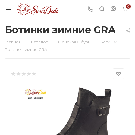
0
Ботинки зимние GRA
—
—
—
—
Главная
Каталог
Женская Обувь
Ботинки
Ботинки зимние GRA