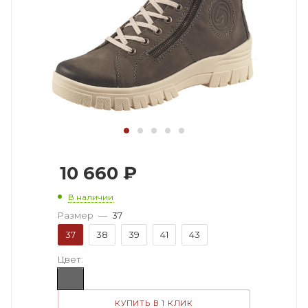
10 660
₽
В наличии
Размер
—
37
37
38
39
41
43
Цвет:
КУПИТЬ В 1 КЛИК