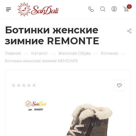
0
Ботинки женские
зимние REMONTE
—
—
—
—
Главная
Каталог
Женская Обувь
Ботинки
Ботинки женские зимние REMONTE