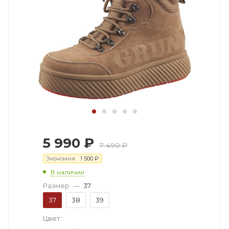
5 990
₽
7 490
₽
Экономия
1 500
₽
В наличии
Размер
—
37
37
38
39
Цвет: