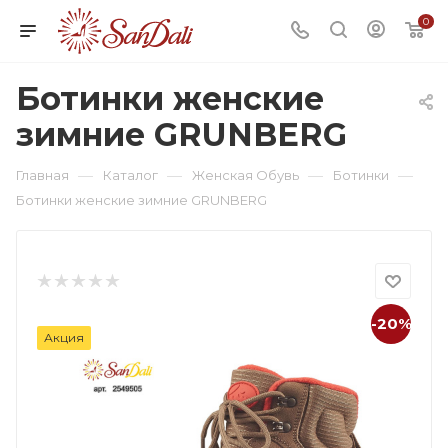
0
Ботинки женские
зимние GRUNBERG
—
—
—
—
Главная
Каталог
Женская Обувь
Ботинки
Ботинки женские зимние GRUNBERG
-20%
Акция