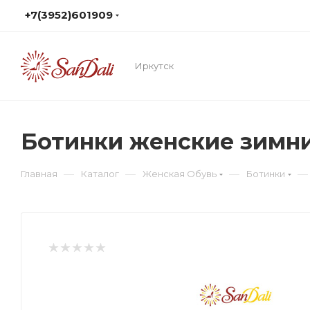
+7(3952)601909
Иркутск
Ботинки женские зимн
—
—
—
—
Главная
Каталог
Женская Обувь
Ботинки