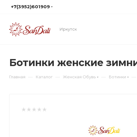
+7(3952)601909
Иркутск
Ботинки женские зимн
—
—
—
—
Главная
Каталог
Женская Обувь
Ботинки