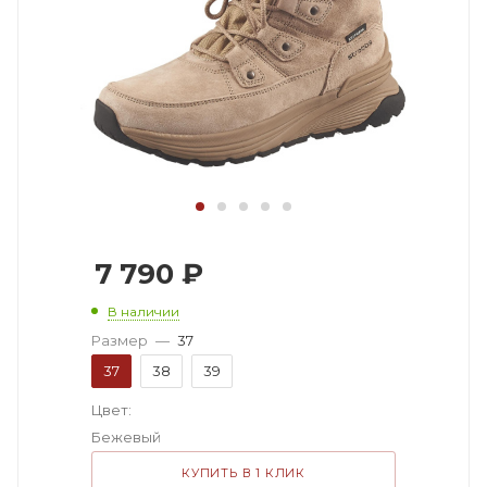
7 790
₽
В наличии
Размер
—
37
37
38
39
Цвет:
Бежевый
КУПИТЬ В 1 КЛИК