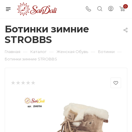
0
Ботинки зимние
STROBBS
—
—
—
—
Главная
Каталог
Женская Обувь
Ботинки
Ботинки зимние STROBBS