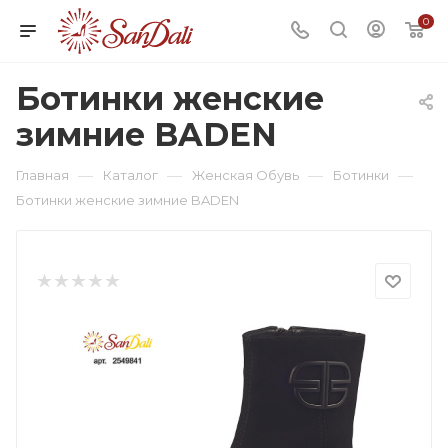
0
Ботинки женские
зимние BADEN
—
—
—
—
Главная
Каталог
Женская Обувь
Ботинки
Ботинки женские зимние BADEN