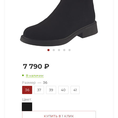
7 790
₽
В наличии
Размер
—
36
36
37
39
40
41
Цвет:
КУПИТЬ В 1 КЛИК