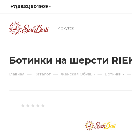
+7(3952)601909
Иркутск
Ботинки на шерсти RIE
—
—
—
—
Главная
Каталог
Женская Обувь
Ботинки