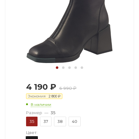
4 190
₽
6 990
₽
Экономия
2 800
₽
В наличии
Размер
—
35
35
37
38
40
Цвет: