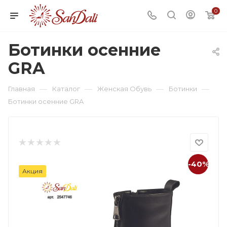
0
Ботинки осенние
GRA
—
—
—
—
Главная
Каталог
Женская Обувь
Ботинки
Ботинки осенние GRA
-40%
Акция