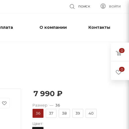
ПОИСК
ВОЙТИ
оплата
О компании
Контакты
0
0
7 990
₽
Размер
—
36
36
37
38
39
40
Цвет: