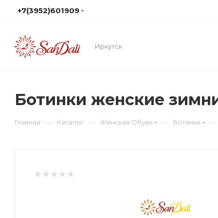
+7(3952)601909
Иркутск
Ботинки женские зимн
—
—
—
—
Главная
Каталог
Женская Обувь
Ботинки