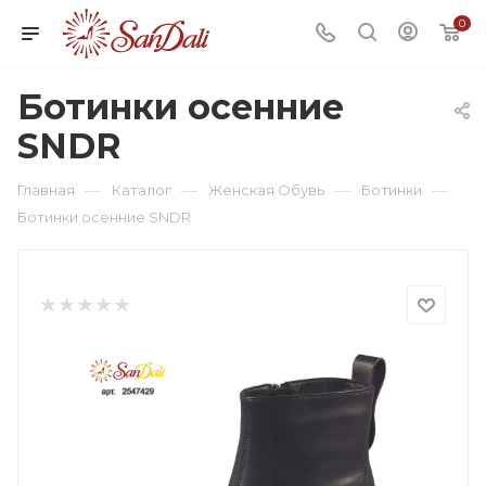
0
Ботинки осенние
SNDR
—
—
—
—
Главная
Каталог
Женская Обувь
Ботинки
Ботинки осенние SNDR