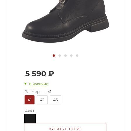
5 590
₽
В наличии
Размер
—
41
41
42
43
Цвет:
КУПИТЬ В 1 КЛИК