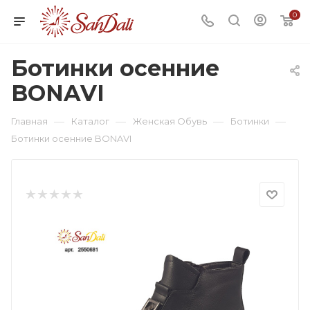
0
Ботинки осенние
BONAVI
—
—
—
—
Главная
Каталог
Женская Обувь
Ботинки
Ботинки осенние BONAVI