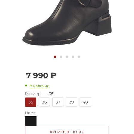
7 990
₽
В наличии
Размер
—
35
35
36
37
39
40
Цвет:
КУПИТЬ В 1 КЛИК