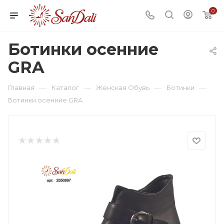
0
Ботинки осенние
GRA
—
—
—
—
Главная
Каталог
Женская Обувь
Ботинки
Ботинки осенние GRA