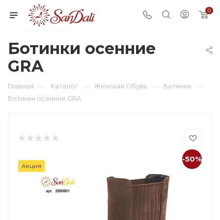
0
Ботинки осенние
GRA
—
—
—
—
Главная
Каталог
Женская Обувь
Ботинки
Ботинки осенние GRA
-50%
Акция