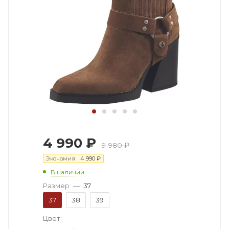
4 990
₽
9 980
₽
Экономия
4 990
₽
В наличии
Размер
—
37
37
38
39
Цвет: