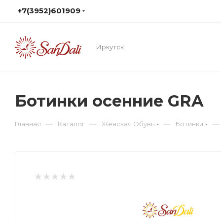
+7(3952)601909
Иркутск
Ботинки осенние GRA
—
—
—
—
Главная
Каталог
Женская Обувь
Ботинки