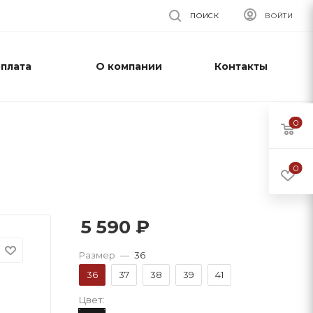
ПОИСК
ВОЙТИ
оплата
О компании
Контакты
0
0
5 590
₽
Размер
—
36
36
37
38
39
41
Цвет: