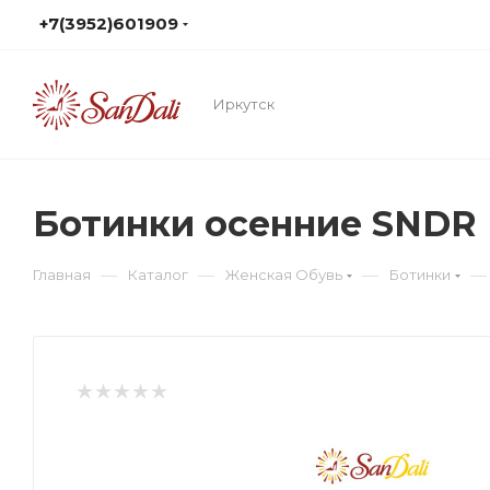
+7(3952)601909
Иркутск
Ботинки осенние SNDR
—
—
—
—
Главная
Каталог
Женская Обувь
Ботинки