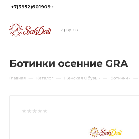
+7(3952)601909
Иркутск
Ботинки осенние GRA
—
—
—
—
Главная
Каталог
Женская Обувь
Ботинки