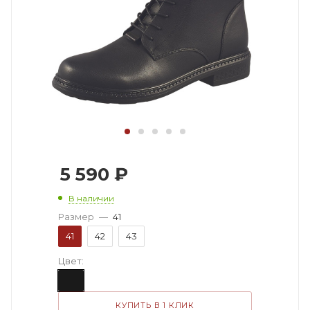
5 590
₽
В наличии
Размер
—
41
41
42
43
Цвет:
КУПИТЬ В 1 КЛИК