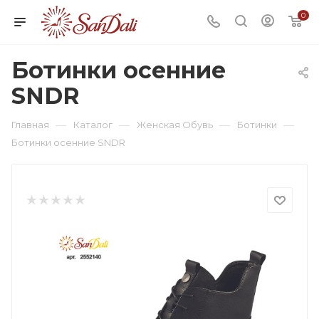
0
Ботинки осенние
SNDR
—
—
—
—
Главная
Каталог
Женская Обувь
Ботинки
Ботинки осенние SNDR