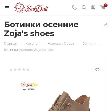
0
Ботинки осенние
Zoja's shoes
—
—
—
—
Главная
Каталог
Женская Обувь
Ботинки
Ботинки осенние Zoja's shoes