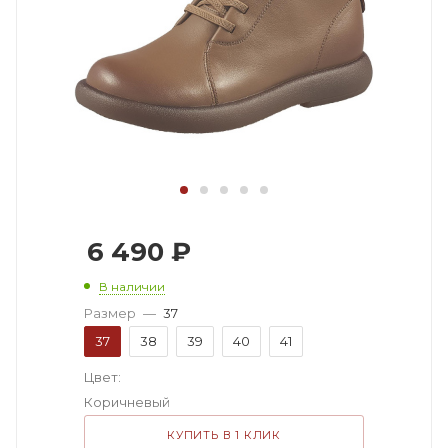
6 490
₽
В наличии
Размер
—
37
37
38
39
40
41
Цвет:
Коричневый
КУПИТЬ В 1 КЛИК