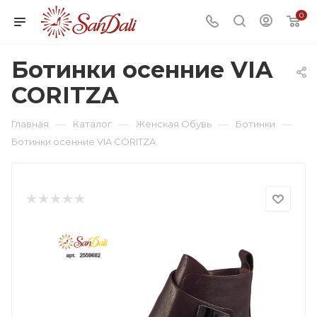
0
Ботинки осенние VIA
CORITZA
—
—
—
—
Главная
Каталог
Женская Обувь
Ботинки
Ботинки осенние VIA CORITZA