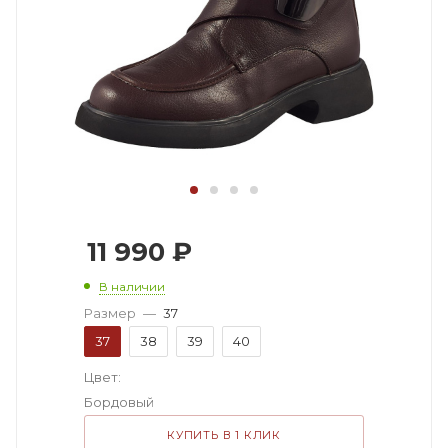
11 990
₽
В наличии
Размер
—
37
37
38
39
40
Цвет:
Бордовый
КУПИТЬ В 1 КЛИК